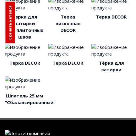
Скачать каталог
Терка для
Терка
Терка DЕCOR
затирки
вискозная
межплиточных
DЕCOR
швов
Терка DЕCOR
Терка DЕCOR
Тёрка для
затирки
Шпатель 25 мм
"Сбалансированный"