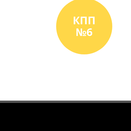
КПП
№6